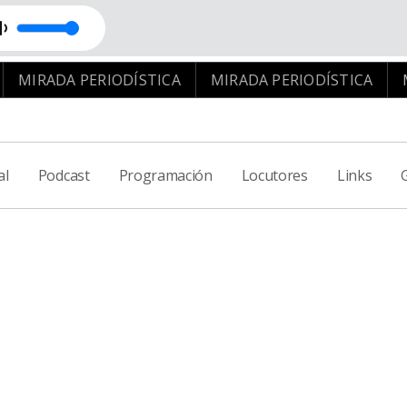
s
MIRADA PERIODÍSTICA
MIRADA PERIODÍSTICA
MI
al
Podcast
Programación
Locutores
Links