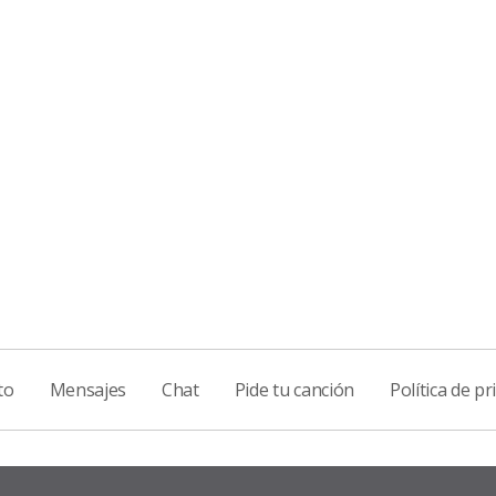
to
Mensajes
Chat
Pide tu canción
Política de pr