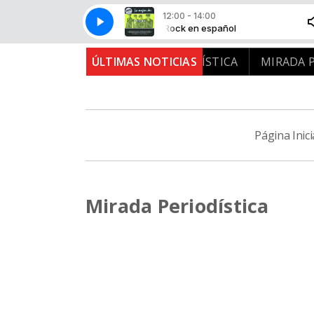
12:00 - 14:00
Rock en español
Ne󮠭 Juegos de Amor
Rock en español
Ne󮠭 Juegos de Amor
ERIODÍSTICA
ÚLTIMAS NOTICIAS
MIRADA PERIODÍSTICA
MIRADA PER
Página Inici
Mirada Periodística